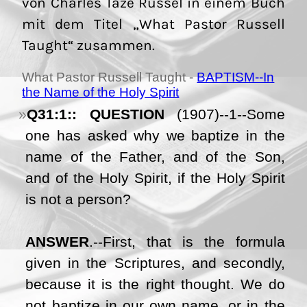
von Charles Taze Russel in einem Buch
mit dem Titel „What Pastor Russell
Taught“ zusammen.
What Pastor Russell Taught -
BAPTISM--In
the Name of the Holy Spirit
Q31:1:: QUESTION
(1907)--1--Some
one has asked why we baptize in the
name of the Father, and of the Son,
and of the Holy Spirit, if the Holy Spirit
is not a person?
ANSWER
.--First, that is the formula
given in the Scriptures, and secondly,
because it is the right thought. We do
not baptize in our own name, or in the